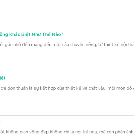
ỡng Khác Biệt Như Thế Nào?
i góc nhỏ đều mang đến một câu chuyện riêng, từ thiết kế nội thấ
iết
chỉ đơn thuần là sự kết hợp của thiết kế và chất liệu; mỗi món đ
t
t không gian sống đẹp không chỉ là nơi trú ngụ, mà còn phản ánh 