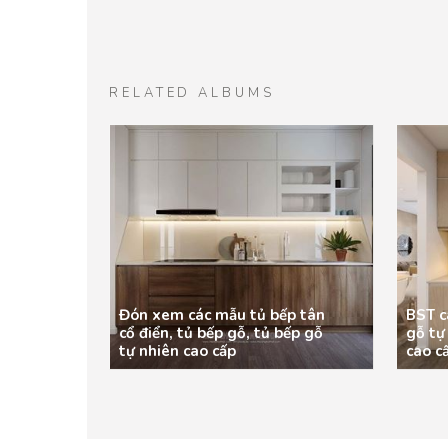
RELATED ALBUMS
Đón xem các mẫu tủ bếp tân
BST c
cổ điển, tủ bếp gỗ, tủ bếp gỗ
gỗ tự
tự nhiên cao cấp
cao c