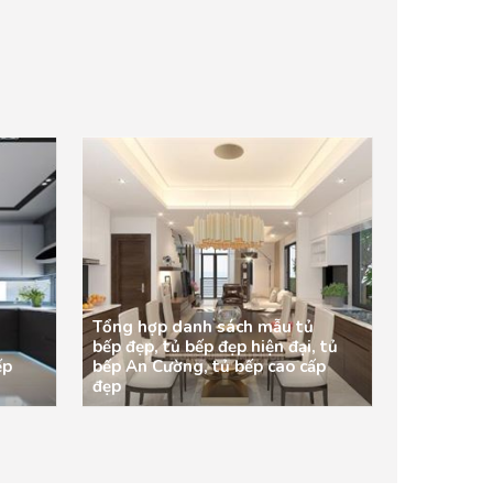
Tổng hợp danh sách mẫu tủ
bếp đẹp, tủ bếp đẹp hiện đại, tủ
ếp
bếp An Cường, tủ bếp cao cấp
đẹp