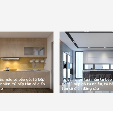
ác mẫu tủ bếp gỗ, tủ bếp
Tư vấn chọn lựa mẫu tủ bếp
 nhiên, tủ bếp tân cổ điển
gỗ, tủ bếp gỗ tự nhiên, tủ b
ấp
tân cổ điển đẳng cấp