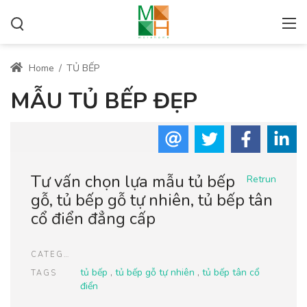
Home
/
TỦ BẾP
MẪU TỦ BẾP ĐẸP
Tư vấn chọn lựa mẫu tủ bếp
Retrun
gỗ, tủ bếp gỗ tự nhiên, tủ bếp tân
cổ điển đẳng cấp
CATEGORIES
tủ bếp
,
tủ bếp gỗ tự nhiên
,
tủ bếp tân cổ
TAGS
điển