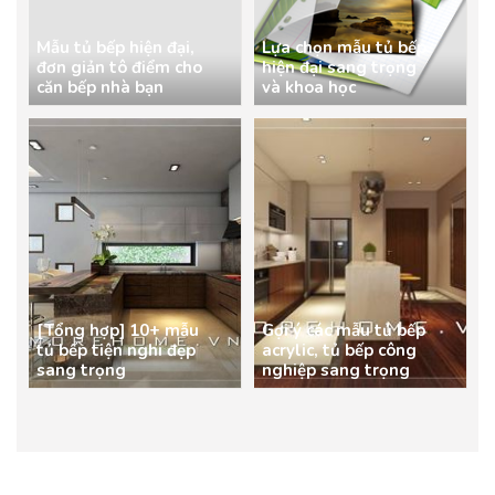
Mẫu tủ bếp hiện đại,
Lựa chọn mẫu tủ bếp
đơn giản tô điểm cho
hiện đại sang trọng
căn bếp nhà bạn
và khoa học
[Tổng hợp] 10+ mẫu
Gợi ý các mẫu tủ bếp
tủ bếp tiện nghi đẹp
acrylic, tủ bếp công
sang trọng
nghiệp sang trọng