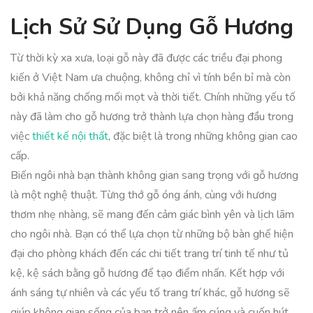
Lịch Sử Sử Dụng Gỗ Hương
Từ thời kỳ xa xưa, loại gỗ này đã được các triều đại phong
kiến ở Việt Nam ưa chuộng, không chỉ vì tính bền bỉ mà còn
bởi khả năng chống mối mọt và thời tiết. Chính những yếu tố
này đã làm cho gỗ hương trở thành lựa chọn hàng đầu trong
việc
thiết kế nội thất
, đặc biệt là trong những không gian cao
cấp.
Biến ngôi nhà bạn thành không gian sang trọng với gỗ hương
là một nghệ thuật. Từng thớ gỗ óng ánh, cùng với hương
thơm nhẹ nhàng, sẽ mang đến cảm giác bình yên và lịch lãm
cho ngôi nhà. Bạn có thể lựa chọn từ những bộ bàn ghế hiện
đại cho phòng khách đến các chi tiết trang trí tinh tế như tủ
kệ, kệ sách bằng gỗ hương để tạo điểm nhấn. Kết hợp với
ánh sáng tự nhiên và các yếu tố trang trí khác, gỗ hương sẽ
giúp không gian sống của bạn trở nên ấm cúng và cuốn hút