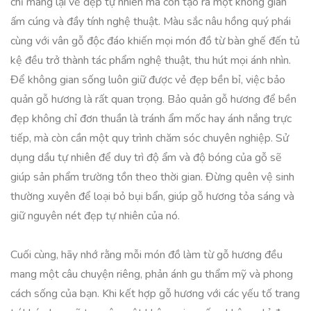
chỉ mang lại vẻ đẹp tự nhiên mà còn tạo ra một không gian
ấm cúng và đầy tính nghệ thuật. Màu sắc nâu hồng quý phái
cùng với vân gỗ độc đáo khiến mọi món đồ từ bàn ghế đến tủ
kệ đều trở thành tác phẩm nghệ thuật, thu hút mọi ánh nhìn.
Để không gian sống luôn giữ được vẻ đẹp bền bỉ, việc bảo
quản gỗ hương là rất quan trọng. Bảo quản gỗ hương để bền
đẹp không chỉ đơn thuần là tránh ẩm mốc hay ánh nắng trực
tiếp, mà còn cần một quy trình chăm sóc chuyên nghiệp. Sử
dụng dầu tự nhiên để duy trì độ ẩm và độ bóng của gỗ sẽ
giúp sản phẩm trường tồn theo thời gian. Đừng quên vệ sinh
thường xuyên để loại bỏ bụi bẩn, giúp gỗ hương tỏa sáng và
giữ nguyên nét đẹp tự nhiên của nó.
Cuối cùng, hãy nhớ rằng mỗi món đồ làm từ gỗ hương đều
mang một câu chuyện riêng, phản ánh gu thẩm mỹ và phong
cách sống của bạn. Khi kết hợp gỗ hương với các yếu tố trang