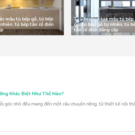
ác mẫu tủ bếp gỗ, tủ bếp
Tư vấn chọn lựa mẫu tủ bếp
 nhiên, tủ bếp tân cổ điển
gỗ, tủ bếp gỗ tự nhiên, tủ b
ấp
tân cổ điển đẳng cấp
ỡng Khác Biệt Như Thế Nào?
i góc nhỏ đều mang đến một câu chuyện riêng, từ thiết kế nội thấ