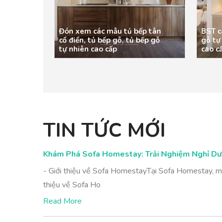
Đón xem các mẫu tủ bếp tân
BST c
cổ điển, tủ bếp gỗ, tủ bếp gỗ
gỗ tự
tự nhiên cao cấp
cao c
TIN TỨC MỚI
Khám Phá Sofa Homestay: Trải Nghiệm Nghỉ Dư
- Giới thiệu về Sofa HomestayTại Sofa Homestay, mỗ
thiệu về Sofa Ho
Read More