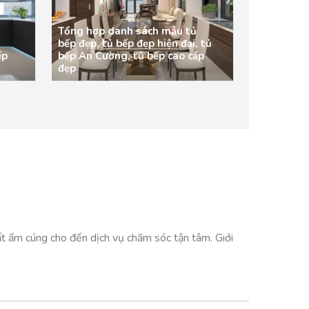
Tổng hợp danh sách mẫu tủ
bếp đẹp, tủ bếp đẹp hiện đại, tủ
ếp
bếp An Cường, tủ bếp cao cấp
đẹp
t ấm cúng cho đến dịch vụ chăm sóc tận tâm. Giới