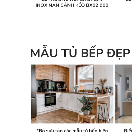
INOX NAN CÁNH KÉO BX02.900
MẪU TỦ BẾP ĐẸP
*Bộ sưu tập các mẫu tủ bếp hiện
Điể