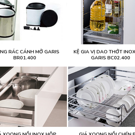
NG RÁC CÁNH MỞ GARIS
KỆ GIA VỊ DAO THỚT INO
BR01.400
GARIS BC02.400
Á XOONG NỒI INOX HỘP
GIÁ XOONG NỒI CHÉN 