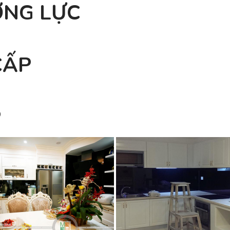
ỜNG LỰC
CẤP
P