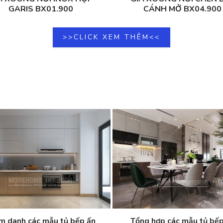
GARIS BX01.900
CÁNH MỞ BX04.900
>>CLICK XEM THÊM<<
m danh các mẫu tủ bếp ấn
Tổng hợp các mẫu tủ bếp