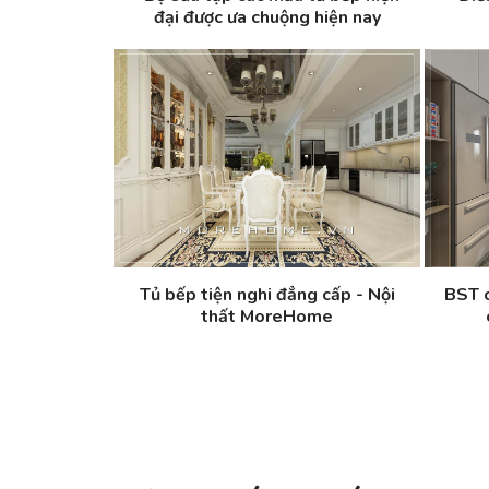
đại được ưa chuộng hiện nay
Tủ bếp tiện nghi đẳng cấp - Nội
BST c
thất MoreHome