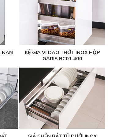
X NAN
KỆ GIA VỊ DAO THỚT INOX HỘP
GARIS BC01.400
BÁT
GIÁ CHÉN BÁT TỦ DƯỚI INOX