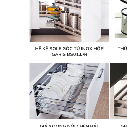
HỆ KỆ SOLE GÓC TỦ INOX HỘP
THÙ
GARIS BS01.L/R
GIÁ XOONG NỒI CHÉN BÁT
GI