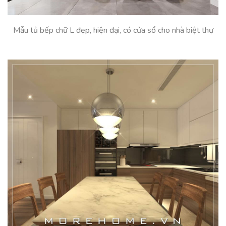
Mẫu tủ bếp chữ L đẹp, hiện đại, có cửa sổ cho nhà biệt thự