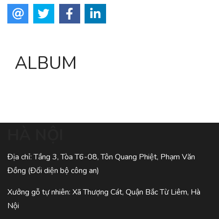
ALBUM
HÀ NỘI
Địa chỉ: Tầng 3, Tòa T6-08, Tôn Quang Phiệt, Phạm Văn
Đồng (Đối diện bộ công an)
Xưởng gỗ tự nhiên: Xã Thượng Cát, Quận Bắc Từ Liêm, Hà
Nội