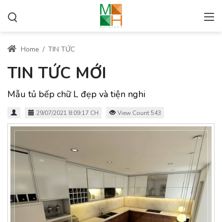
Home
/
TIN TỨC
TIN TỨC MỚI
Mẫu tủ bếp chữ L đẹp và tiện nghi
29/07/2021 8:09:17 CH
View Count 543