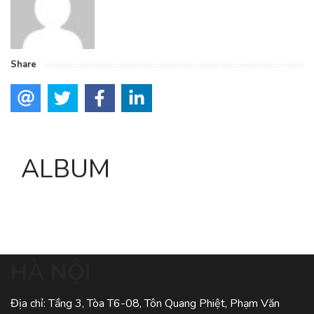
Share
ALBUM
HÀ NỘI
Địa chỉ: Tầng 3, Tòa T6-08, Tôn Quang Phiệt, Phạm Văn