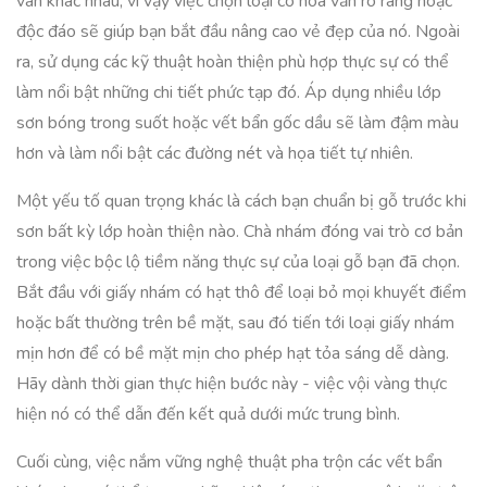
vân khác nhau, vì vậy việc chọn loại có hoa văn rõ ràng hoặc
độc đáo sẽ giúp bạn bắt đầu nâng cao vẻ đẹp của nó. Ngoài
ra, sử dụng các kỹ thuật hoàn thiện phù hợp thực sự có thể
làm nổi bật những chi tiết phức tạp đó. Áp dụng nhiều lớp
sơn bóng trong suốt hoặc vết bẩn gốc dầu sẽ làm đậm màu
hơn và làm nổi bật các đường nét và họa tiết tự nhiên.
Một yếu tố quan trọng khác là cách bạn chuẩn bị gỗ trước khi
sơn bất kỳ lớp hoàn thiện nào. Chà nhám đóng vai trò cơ bản
trong việc bộc lộ tiềm năng thực sự của loại gỗ bạn đã chọn.
Bắt đầu với giấy nhám có hạt thô để loại bỏ mọi khuyết điểm
hoặc bất thường trên bề mặt, sau đó tiến tới loại giấy nhám
mịn hơn để có bề mặt mịn cho phép hạt tỏa sáng dễ dàng.
Hãy dành thời gian thực hiện bước này - việc vội vàng thực
hiện nó có thể dẫn đến kết quả dưới mức trung bình.
Cuối cùng, việc nắm vững nghệ thuật pha trộn các vết bẩn