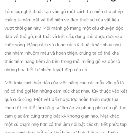
Tóm lại, nghệ thuật tạo vân gỗ một cách tự nhiên cho phép
chúng ta nắm bắt và thể hiện vẻ đẹp thực sự của vật liệu
vượt thời gian này. Mỗi mảnh gỗ mang một câu chuyện độc
đáo về thớ gỗ, nút thắt và kết cấu, đang chờ được đưa vào
cuộc sống. Bằng cách sử dụng các kỹ thuật khác nhau như
chà nhám, nhuộm màu và hoàn thiện, chúng ta có thể khai
thác tiềm năng tiềm ẩn bên trong mỗi miếng gỗ và bộc lộ
những họa tiết tự nhiên tuyệt đẹp của nó.
Một khía cạnh hấp dẫn của việc nâng cao các mẫu vân gỗ là
nó có thể gợi lên những cảm xúc khác nhau tùy thuộc vào kết
quả cuối cùng. Một vết bẩn hoặc lớp hoàn thiện được lựa
chọn tốt có thể làm tăng sự ấm áp và phong phú của gỗ, tạo
cảm giác ấm cúng trong bất kỳ không gian nào. Mặt khác,
một cú chạm nhẹ hơn có thể làm nổi bật các chi tiết phức tạp
trong chính họa tiết vân, thể hiện sự tinh thông của thiên